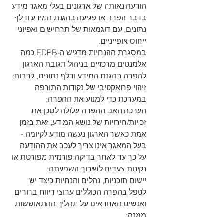
הודעה נאותה של ארגונים בעלי מאגר מידע 
בדבר הפרה או פגיעה בהגנת המידע ודלף 
נתונים, עם דוגמאות של תרחישים ואפיוני 
ייחוס אופייניים.
במסגרת ההנחיות מדגיש ה-EDPB כמה 
אלמנטים מרכזיים בניהול תגובת הארגון 
להפרה בהגנת המידע ודלף נתונים, לרבות:
זיהוי פרואקטיבי של נקודות התורפה 
במערכת כדי למנוע את ההפרה;
הערכה האם ההפרה עלולה לסכן את 
זכויות/חירויות של נושא המידע, זאת בזמן 
אמת כאשר הארגון נעשה מודע לקיומה - 
בעל המאגר אינו צריך לעכב את ההודעה 
על כך עד לאחר בדיקה פורנזית מפורטת או 
נקיטת צעדים לשיכוך השפעתה;
יישום תוכניות, נהלים והנחיות כיצד יש 
לטפל בהפרה הכוללים ערוצי דיווח ברורים 
ואנשים האחראים על תהליך ההתאוששות 
ממנה;