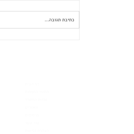
כתיבת תגובה...
השתלמות חודש הפרטיות - ה-
DPO בישראל
עורך דין י
דף הבית
תחומי התמחות
אודות המשרד
מאמרים
פרסומים
צור קשר
הצהרת נגישות